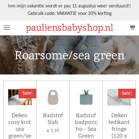
Ga
Ivm mijn vakantie wordt er pas 11 augustus weer verstuurd!!
direct
Gebruik code: VAKANTIE voor 20% korting
naar
pauliensbabyshop.nl
de
hoofdinhoud
Roarsome/sea green
Sale!
Sale!
Deken
Badstof
Badstof
Deken
cosy knit
Slab
badponc
ledikant
sea
ho - Sea
fringe
€ 5,95
green/ve
Green
(120 x