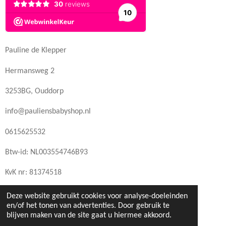
Pauline de Klepper
Hermansweg 2
3253BG, Ouddorp
info@pauliensbabyshop.nl
0615625532
Btw-id: NL003554746B93
KvK nr: 81374518
Deze website gebruikt cookies voor analyse-doeleinden
en/of het tonen van advertenties. Door gebruik te
blijven maken van de site gaat u hiermee akkoord.
© 2022 - 2026 pauliensbabyshop.nl