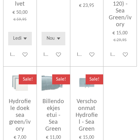
lvet
120) -
€ 23,95
Sea
€ 50,00
Green/iv
€ 59,95
ory
€ 15,00
€ 29,95
In winkelwagen
In winkelwagen
In winkelwagen
In winkelwage
Sale!
Sale!
Sale!
Hydrofie
Billendo
Verscho
le doek
ekjes
onmat
sea
etui -
Hydrofie
green/iv
Sea
l - Sea
ory
Green
Green
€ 7,00
€ 11,00
€ 15,00