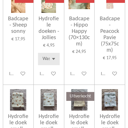
Badcape
Hydrofie
Badcape
Badcape
- Sheep
le
- Hippo
-
sonny
doeken -
Happy
Peacock
Jollies
(70×130c
Pavie
€ 17,95
m)
(75x75c
€ 4,95
m)
€ 24,95
€ 17,95
In winkelwagen
In winkelwagen
In winkelwagen
In winkelwage
Uitverkocht
Hydrofie
Hydrofie
Hydrofie
Hydrofie
le doek
le doek
le doek
le doek