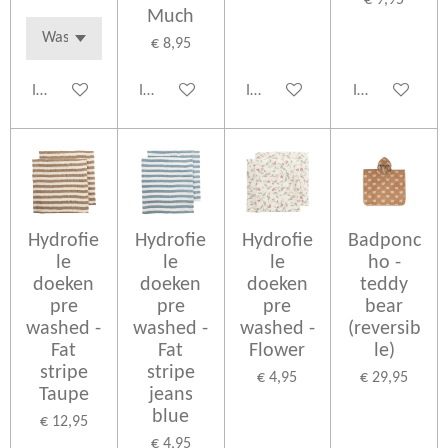
Much
€ 8,95
In winkelwagen
In winkelwagen
In winkelwagen
In winkelwage
Hydrofie
Hydrofie
Hydrofie
Badponc
le
le
le
ho -
doeken
doeken
doeken
teddy
pre
pre
pre
bear
washed -
washed -
washed -
(reversib
Fat
Fat
Flower
le)
stripe
stripe
€ 4,95
€ 29,95
Taupe
jeans
blue
€ 12,95
€ 4,95