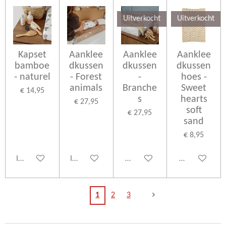
Uitverkocht
Uitverkocht
Kapset
Aanklee
Aanklee
Aanklee
bamboe
dkussen
dkussen
dkussen
- naturel
- Forest
-
hoes -
animals
Branche
Sweet
€ 14,95
s
hearts
€ 27,95
soft
€ 27,95
sand
€ 8,95
In winkelwagen
In winkelwagen
Houd mij op de hoogte
Houd mij op d
1
2
3