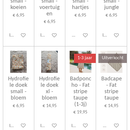
small -
small -
small -
small -
koeien
voertuig
hartjes
jungle
en
€ 6,95
€ 6,95
€ 6,95
€ 6,95
In winkelwagen
In winkelwagen
Houd mij op de hoogte
In winkelwage
1-3 jaar
Uitverkocht
Hydrofie
Hydrofie
Badponc
Badcape
le doek
le doek
ho - Fat
- Fat
small -
xl -
stripe
stripe
bloem
bloem
taupe
taupe
(1-3j)
€ 6,95
€ 14,95
€ 14,95
€ 19,95
In winkelwagen
In winkelwagen
In winkelwagen
Houd mij op d