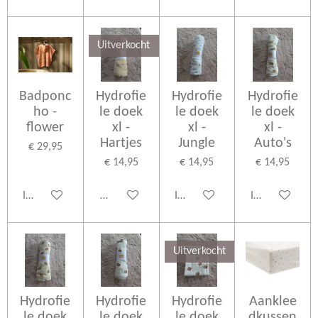
Uitverkocht
Badponc
Hydrofie
Hydrofie
Hydrofie
ho -
le doek
le doek
le doek
flower
xl -
xl -
xl -
Hartjes
Jungle
Auto's
€ 29,95
€ 14,95
€ 14,95
€ 14,95
In winkelwagen
Houd mij op de hoogte
In winkelwagen
In winkelwage
Uitverkocht
Hydrofie
Hydrofie
Hydrofie
Aanklee
le doek
le doek
le doek
dkussen