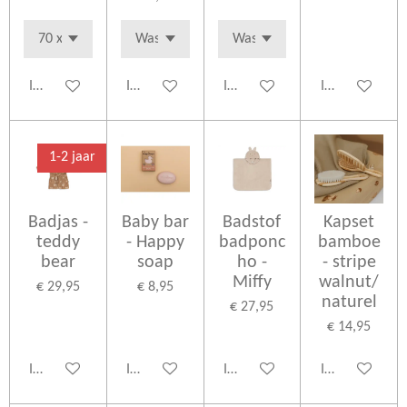
In winkelwagen
In winkelwagen
In winkelwagen
In winkelwage
1-2 jaar
Badjas -
Baby bar
Badstof
Kapset
teddy
- Happy
badponc
bamboe
bear
soap
ho -
- stripe
Miffy
walnut/
€ 29,95
€ 8,95
naturel
€ 27,95
€ 14,95
In winkelwagen
In winkelwagen
In winkelwagen
In winkelwage