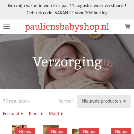
Ga
Ivm mijn vakantie wordt er pas 11 augustus weer verstuurd!!
direct
Gebruik code: VAKANTIE voor 20% korting
naar
pauliensbabyshop.nl
de
hoofdinhoud
Verzorging
75 resultaten
Sorteer:
Formaat
▾
Kleur
▾
Maat
▾
Nieuw
Nieuw
Nieuw
Nieuw