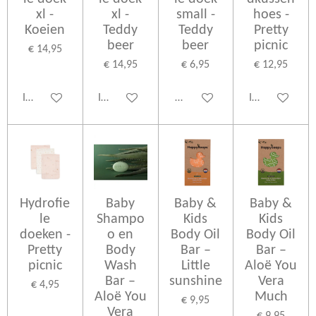
xl -
xl -
small -
hoes -
Koeien
Teddy
Teddy
Pretty
beer
beer
picnic
€ 14,95
€ 14,95
€ 6,95
€ 12,95
In winkelwagen
In winkelwagen
Houd mij op de hoogte
In winkelwage
Hydrofie
Baby
Baby &
Baby &
le
Shampo
Kids
Kids
doeken -
o en
Body Oil
Body Oil
Pretty
Body
Bar –
Bar –
picnic
Wash
Little
Aloë You
Bar –
sunshine
Vera
€ 4,95
Aloë You
Much
€ 9,95
Vera
€ 9,95