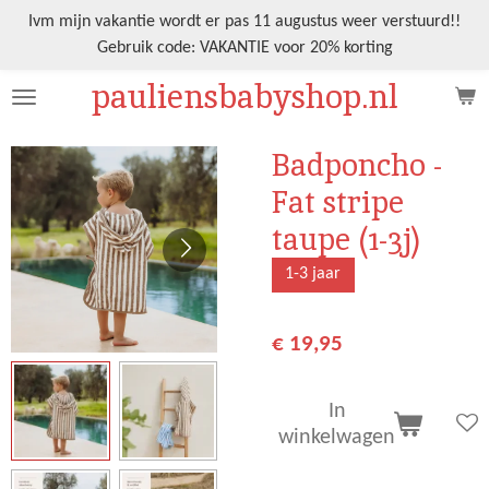
Ga
Ivm mijn vakantie wordt er pas 11 augustus weer verstuurd!!
direct
Gebruik code: VAKANTIE voor 20% korting
naar
pauliensbabyshop.nl
de
hoofdinhoud
Badponcho -
Fat stripe
taupe (1-3j)
1-3 jaar
€ 19,95
In
winkelwagen