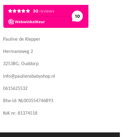
Pauline de Klepper
Hermansweg 2
3253BG, Ouddorp
info@pauliensbabyshop.nl
0615625532
Btw-id: NL003554746B93
KvK nr: 81374518