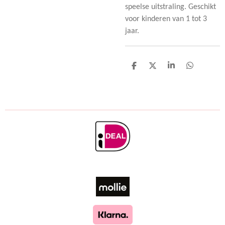
speelse uitstraling. Geschikt
voor kinderen van 1 tot 3
jaar.
D
D
S
D
e
e
h
e
l
e
a
l
e
l
r
e
n
e
n