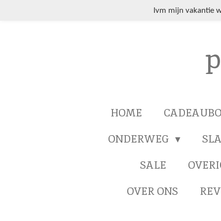
Ga
Ivm mijn vakantie 
direct
naar
p
de
hoofdinhoud
HOME
CADEAUB
ONDERWEG
SL
SALE
OVERI
OVER ONS
REV