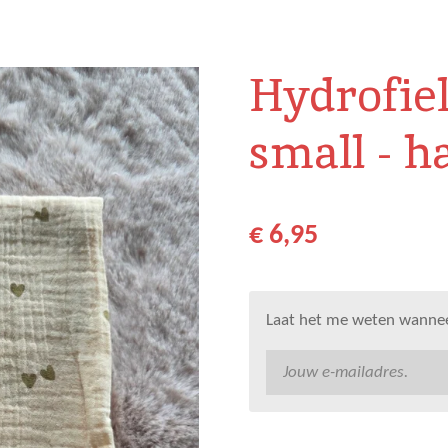
Hydrofie
small - h
€ 6,95
Laat het me weten wanneer