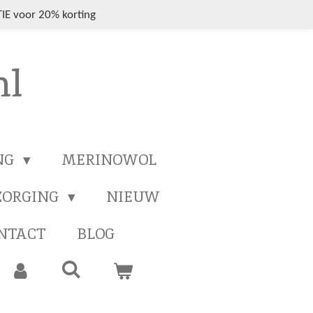
IE voor 20% korting
nl
NG
MERINOWOL
ZORGING
NIEUW
NTACT
BLOG