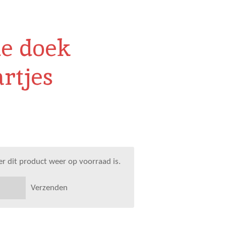
le doek
artjes
 dit product weer op voorraad is.
Verzenden