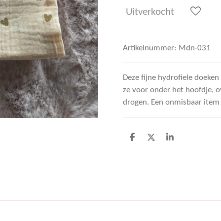
Uitverkocht
Artikelnummer:
Mdn-031
Deze fijne hydrofiele doeken
ze voor onder het hoofdje, o
drogen. Een onmisbaar item a
D
D
S
e
e
h
l
e
a
e
l
r
n
e