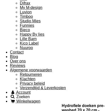
Difrax
My M-design
Luvion
Timboo
Studio Mies
Funnies
Bieco
Happy By lies
Lille Barn
Kico Label
Nuuroo
Contact
Blog
Over ons
Reviews
Algemene voorwaarden
Retourneren
Klachten
Privacy beleid
Verzendtijd & Leverkosten
Account
Zoeken
Winkelwagen
Hydrofiele doeken pre-
washed 70 x 70 cm -