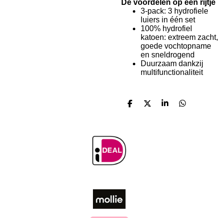
De voordelen op een rijtje
3-pack: 3 hydrofiele
luiers in één set
100% hydrofiel
katoen: extreem zacht,
goede vochtopname
en sneldrogend
Duurzaam dankzij
multifunctionaliteit
D
D
S
D
e
e
h
e
l
e
a
l
e
l
r
e
n
e
n