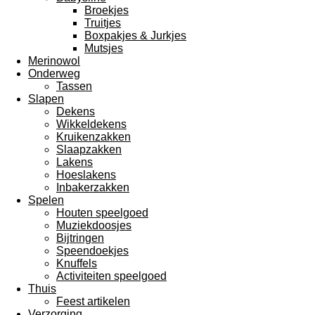
Broekjes
Truitjes
Boxpakjes & Jurkjes
Mutsjes
Merinowol
Onderweg
Tassen
Slapen
Dekens
Wikkeldekens
Kruikenzakken
Slaapzakken
Lakens
Hoeslakens
Inbakerzakken
Spelen
Houten speelgoed
Muziekdoosjes
Bijtringen
Speendoekjes
Knuffels
Activiteiten speelgoed
Thuis
Feest artikelen
Verzorging