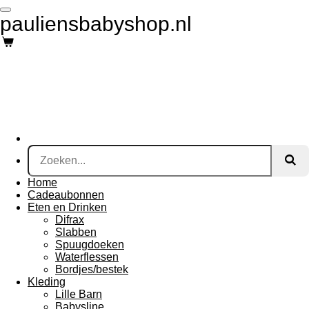
Ga
pauliensbabyshop.nl
direct
naar
de
hoofdinhoud
Home
Cadeaubonnen
Eten en Drinken
Difrax
Slabben
Spuugdoeken
Waterflessen
Bordjes/bestek
Kleding
Lille Barn
Babysline