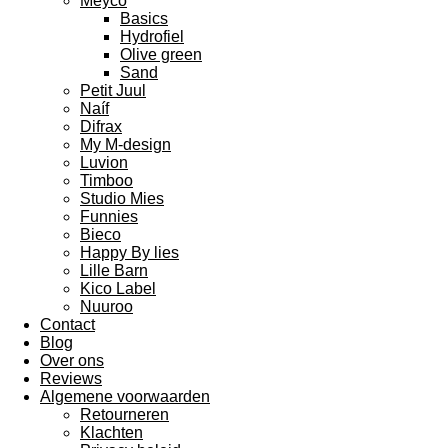
Meyco
Basics
Hydrofiel
Olive green
Sand
Petit Juul
Naíf
Difrax
My M-design
Luvion
Timboo
Studio Mies
Funnies
Bieco
Happy By lies
Lille Barn
Kico Label
Nuuroo
Contact
Blog
Over ons
Reviews
Algemene voorwaarden
Retourneren
Klachten