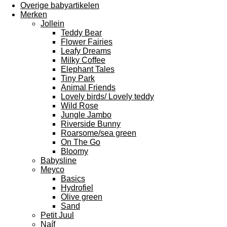
Overige babyartikelen
Merken
Jollein
Teddy Bear
Flower Fairies
Leafy Dreams
Milky Coffee
Elephant Tales
Tiny Park
Animal Friends
Lovely birds/ Lovely teddy
Wild Rose
Jungle Jambo
Riverside Bunny
Roarsome/sea green
On The Go
Bloomy
Babysline
Meyco
Basics
Hydrofiel
Olive green
Sand
Petit Juul
Naíf