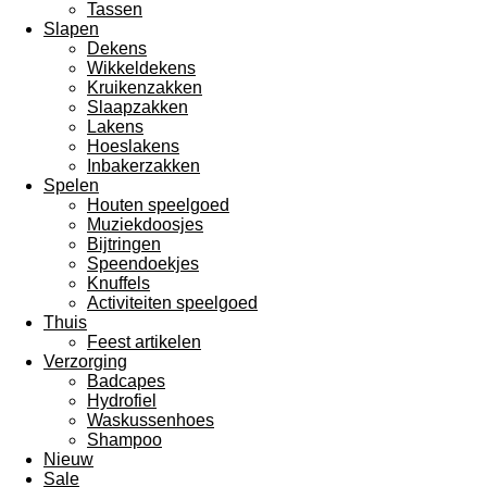
Tassen
Slapen
Dekens
Wikkeldekens
Kruikenzakken
Slaapzakken
Lakens
Hoeslakens
Inbakerzakken
Spelen
Houten speelgoed
Muziekdoosjes
Bijtringen
Speendoekjes
Knuffels
Activiteiten speelgoed
Thuis
Feest artikelen
Verzorging
Badcapes
Hydrofiel
Waskussenhoes
Shampoo
Nieuw
Sale