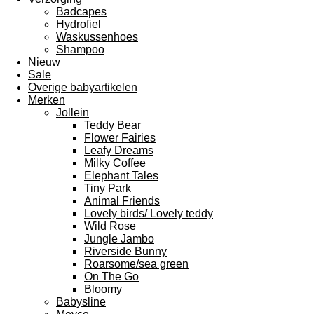
Badcapes
Hydrofiel
Waskussenhoes
Shampoo
Nieuw
Sale
Overige babyartikelen
Merken
Jollein
Teddy Bear
Flower Fairies
Leafy Dreams
Milky Coffee
Elephant Tales
Tiny Park
Animal Friends
Lovely birds/ Lovely teddy
Wild Rose
Jungle Jambo
Riverside Bunny
Roarsome/sea green
On The Go
Bloomy
Babysline