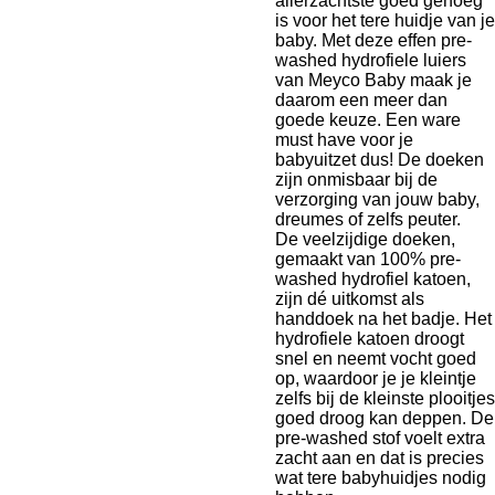
allerzachtste goed genoeg
is voor het tere huidje van je
baby. Met deze effen pre-
washed hydrofiele luiers
van Meyco Baby maak je
daarom een meer dan
goede keuze. Een ware
must have voor je
babyuitzet dus! De doeken
zijn onmisbaar bij de
verzorging van jouw baby,
dreumes of zelfs peuter.
De veelzijdige doeken,
gemaakt van 100% pre-
washed hydrofiel katoen,
zijn dé uitkomst als
handdoek na het badje. Het
hydrofiele katoen droogt
snel en neemt vocht goed
op, waardoor je je kleintje
zelfs bij de kleinste plooitjes
goed droog kan deppen. De
pre-washed stof voelt extra
zacht aan en dat is precies
wat tere babyhuidjes nodig