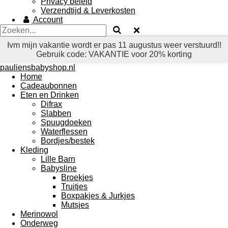
Privacy beleid
Verzendtijd & Leverkosten
Account
Ivm mijn vakantie wordt er pas 11 augustus weer verstuurd!!
Gebruik code: VAKANTIE voor 20% korting
pauliensbabyshop.nl
Home
Cadeaubonnen
Eten en Drinken
Difrax
Slabben
Spuugdoeken
Waterflessen
Bordjes/bestek
Kleding
Lille Barn
Babysline
Broekjes
Truitjes
Boxpakjes & Jurkjes
Mutsjes
Merinowol
Onderweg