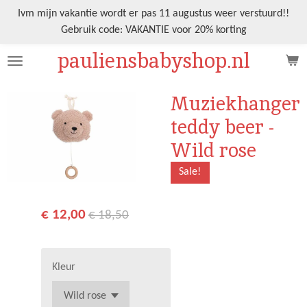
Ga
Ivm mijn vakantie wordt er pas 11 augustus weer verstuurd!!
direct
Gebruik code: VAKANTIE voor 20% korting
naar
pauliensbabyshop.nl
de
hoofdinhoud
Muziekhanger
teddy beer -
Wild rose
Sale!
€ 12,00
€ 18,50
Kleur