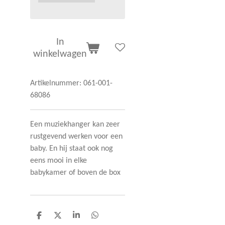
In
winkelwagen
Artikelnummer:
061-001-
68086
Een muziekhanger kan zeer
rustgevend werken voor een
baby. En hij staat ook nog
eens mooi in elke
babykamer of boven de box
D
D
S
D