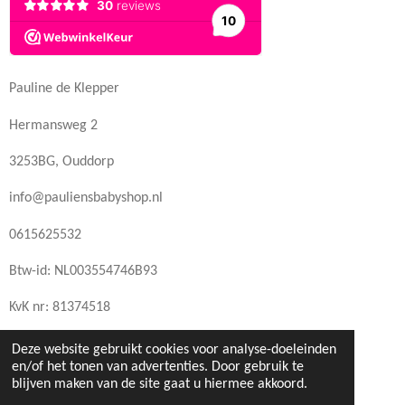
Pauline de Klepper
Hermansweg 2
3253BG, Ouddorp
info@pauliensbabyshop.nl
0615625532
Btw-id: NL003554746B93
KvK nr: 81374518
Deze website gebruikt cookies voor analyse-doeleinden
en/of het tonen van advertenties. Door gebruik te
blijven maken van de site gaat u hiermee akkoord.
© 2022 - 2026 pauliensbabyshop.nl