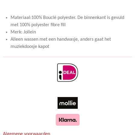
e
e
h
e
l
e
a
l
e
l
r
e
n
e
n
Materiaal:100% Bouclé polyester. De binnenkant is gevuld
met 100% polyester fibre fill
Merk: Jollein
Alleen wassen met een handwasje, anders gaat het
muziekdoosje kapot
Algemene voorwaarden