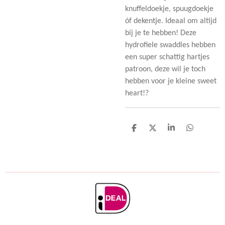
knuffeldoekje, spuugdoekje
óf dekentje. Ideaal om altijd
bij je te hebben! Deze
hydrofiele swaddles hebben
een super schattig hartjes
patroon, deze wil je toch
hebben voor je kleine sweet
heart!?
D
D
S
D
e
e
h
e
l
e
a
l
e
l
r
e
n
e
n