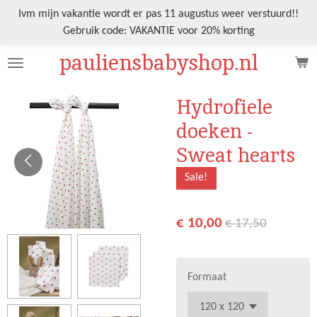
Ga
Ivm mijn vakantie wordt er pas 11 augustus weer verstuurd!!
direct
Gebruik code: VAKANTIE voor 20% korting
naar
pauliensbabyshop.nl
de
hoofdinhoud
Hydrofiele
doeken -
Sweat hearts
Sale!
€ 10,00
€ 17,50
Formaat