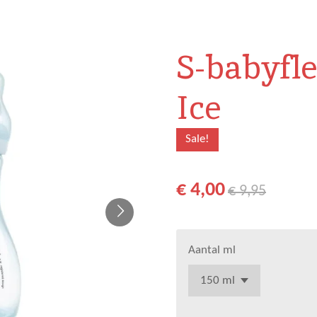
S-babyfle
Ice
Sale!
€ 4,00
€ 9,95
Aantal ml