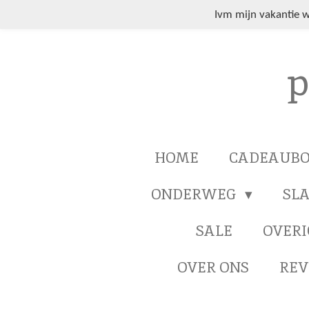
Ga
Ivm mijn vakantie 
direct
naar
p
de
hoofdinhoud
HOME
CADEAUB
ONDERWEG
SL
SALE
OVERI
OVER ONS
REV