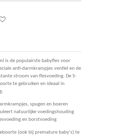
ml is de populairste babyfles voor
ciale anti-darmkrampjes ventiel en de
tante stroom van flesvoeding. De S-
boorte te gebruiken en ideaal in
g.
darmkrampjes, spugen en boeren
leert natuurlijke voedingshouding
lesvoeding en borstvoeding
geboorte (ook bij premature baby's) te