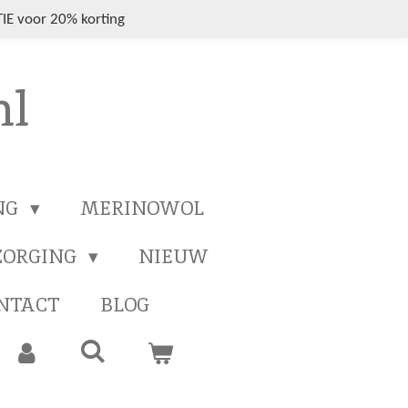
IE voor 20% korting
nl
NG
MERINOWOL
ZORGING
NIEUW
NTACT
BLOG