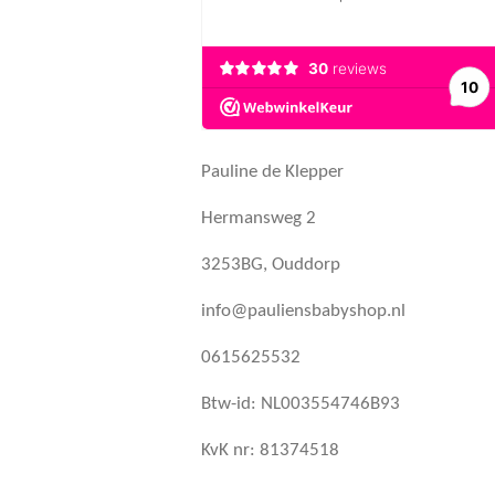
Pauline de Klepper
Hermansweg 2
3253BG, Ouddorp
info@pauliensbabyshop.nl
0615625532
Btw-id: NL003554746B93
KvK nr: 81374518