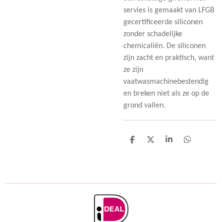
servies is gemaakt van LFGB
gecertificeerde siliconen
zonder schadelijke
chemicaliën. De siliconen
zijn zacht en praktisch, want
ze zijn
vaatwasmachinebestendig
en breken niet als ze op de
grond vallen.
D
D
S
D
e
e
h
e
l
e
a
l
e
l
r
e
n
e
n