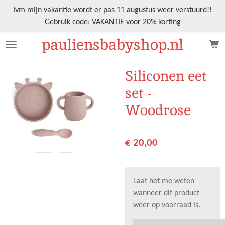
Ga
Ivm mijn vakantie wordt er pas 11 augustus weer verstuurd!!
direct
Gebruik code: VAKANTIE voor 20% korting
naar
pauliensbabyshop.nl
de
hoofdinhoud
Siliconen eet
set -
Woodrose
€ 20,00
Laat het me weten
wanneer dit product
weer op voorraad is.