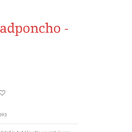
badponcho -
093