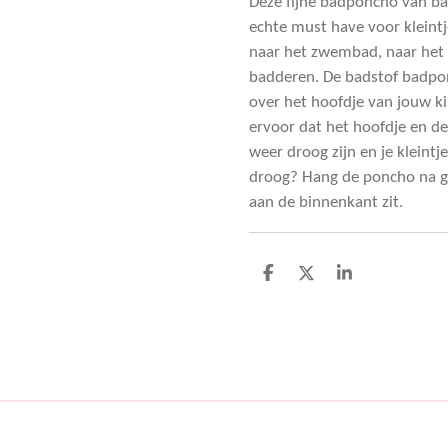
Deze fijne badponcho van bad
echte must have voor kleint
naar het zwembad, naar het 
badderen. De badstof badpon
over het hoofdje van jouw ki
ervoor dat het hoofdje en d
weer droog zijn en je kleint
droog? Hang de poncho na ge
aan de binnenkant zit.
D
D
S
e
e
h
l
e
a
e
l
r
n
e