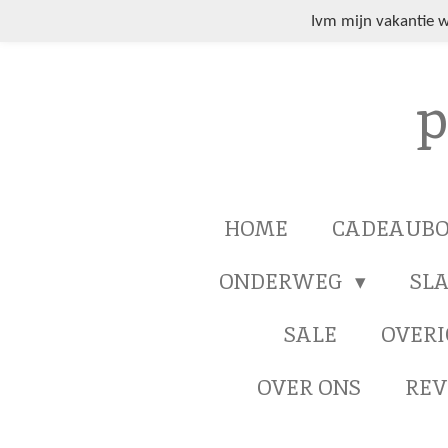
Ga
Ivm mijn vakantie 
direct
naar
p
de
hoofdinhoud
HOME
CADEAUB
ONDERWEG
SL
SALE
OVERI
OVER ONS
REV