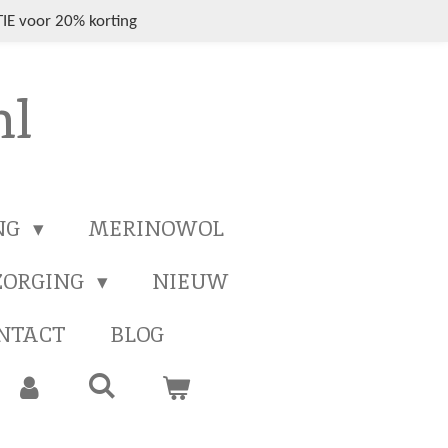
IE voor 20% korting
nl
NG
MERINOWOL
ZORGING
NIEUW
NTACT
BLOG