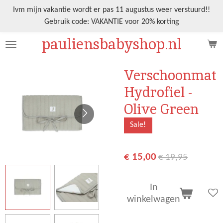
Ga
Ivm mijn vakantie wordt er pas 11 augustus weer verstuurd!!
direct
Gebruik code: VAKANTIE voor 20% korting
naar
pauliensbabyshop.nl
de
hoofdinhoud
Verschoonmat
Hydrofiel -
Olive Green
Sale!
€ 15,00
€ 19,95
In
winkelwagen