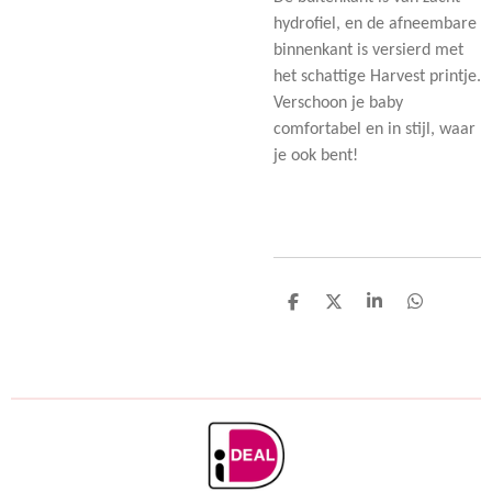
hydrofiel, en de afneembare
binnenkant is versierd met
het schattige Harvest printje.
Verschoon je baby
comfortabel en in stijl, waar
je ook bent!
D
D
S
D
e
e
h
e
l
e
a
l
e
l
r
e
n
e
n