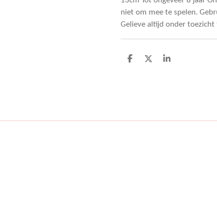
13cm Tot ongeveer 8 jaar On
niet om mee te spelen. Gebr
Gelieve altijd onder toezicht
D
D
S
e
e
h
l
e
a
e
l
r
n
e