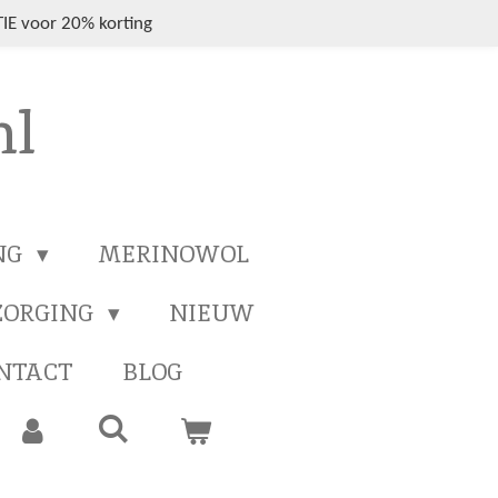
IE voor 20% korting
nl
NG
MERINOWOL
ZORGING
NIEUW
NTACT
BLOG