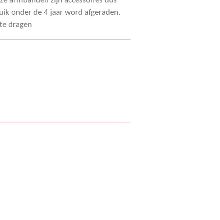
ze armbanden zijn accessoires dus
uik onder de 4 jaar word afgeraden.
 te dragen