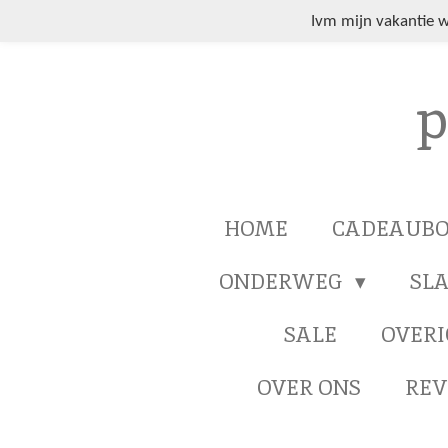
Ga
Ivm mijn vakantie 
direct
naar
p
de
hoofdinhoud
HOME
CADEAUB
ONDERWEG
SL
SALE
OVERI
OVER ONS
REV