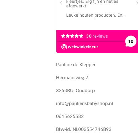
Pauline de Klepper
Hermansweg 2
3253BG, Ouddorp
info@pauliensbabyshop.nl
0615625532
Btw-id: NL003554746B93