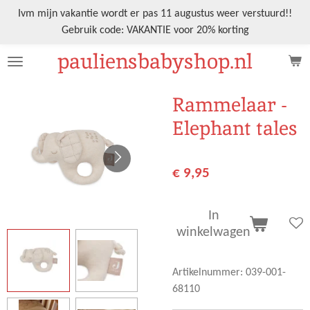
Ga
Ivm mijn vakantie wordt er pas 11 augustus weer verstuurd!!
direct
Gebruik code: VAKANTIE voor 20% korting
naar
pauliensbabyshop.nl
de
hoofdinhoud
Rammelaar -
Elephant tales
€ 9,95
In
winkelwagen
Artikelnummer:
039-001-
68110