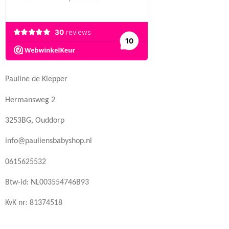
Pauline de Klepper
Hermansweg 2
3253BG, Ouddorp
info@pauliensbabyshop.nl
0615625532
Btw-id: NL003554746B93
KvK nr: 81374518