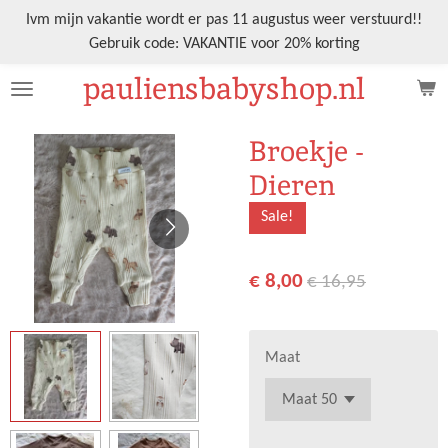
Ga
Ivm mijn vakantie wordt er pas 11 augustus weer verstuurd!!
direct
Gebruik code: VAKANTIE voor 20% korting
naar
pauliensbabyshop.nl
de
hoofdinhoud
Broekje -
Dieren
Sale!
€ 8,00
€ 16,95
Maat