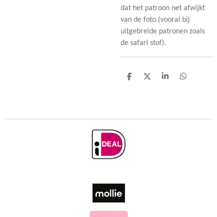
dat het patroon net afwijkt
van de foto.(vooral bij
uitgebreide patronen zoals
de safari stof).
D
D
S
D
e
e
h
e
l
e
a
l
e
l
r
e
n
e
n