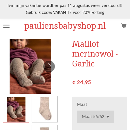
Ga
Ivm mijn vakantie wordt er pas 11 augustus weer verstuurd!!
direct
Gebruik code: VAKANTIE voor 20% korting
naar
pauliensbabyshop.nl
de
hoofdinhoud
Maillot
merinowol -
Garlic
€ 24,95
Maat