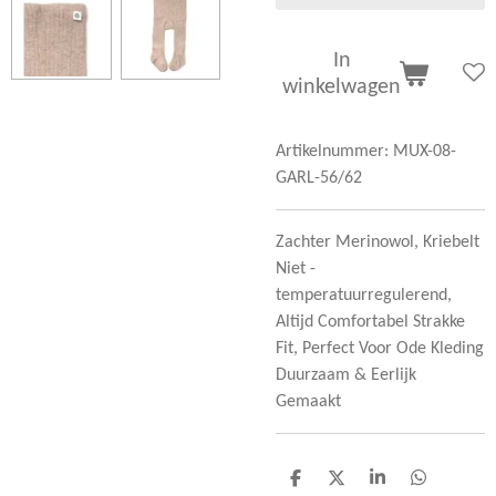
In
winkelwagen
Artikelnummer:
MUX-08-
GARL-56/62
Zachter Merinowol, Kriebelt
Niet -
temperatuurregulerend,
Altijd Comfortabel Strakke
Fit, Perfect Voor Ode Kleding
Duurzaam & Eerlijk
Gemaakt
D
D
S
D