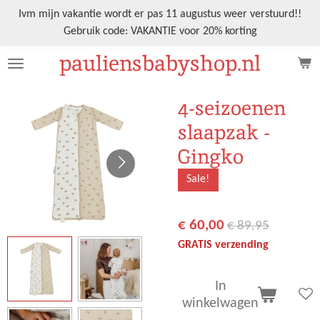
Ga
Ivm mijn vakantie wordt er pas 11 augustus weer verstuurd!!
direct
Gebruik code: VAKANTIE voor 20% korting
naar
pauliensbabyshop.nl
de
hoofdinhoud
4-seizoenen
slaapzak -
Gingko
Sale!
€ 60,00
€ 89,95
GRATIS verzending
In
winkelwagen