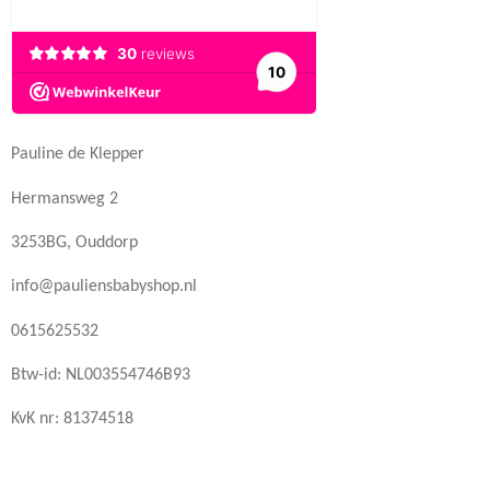
Pauline de Klepper
Hermansweg 2
3253BG, Ouddorp
info@pauliensbabyshop.nl
0615625532
Btw-id: NL003554746B93
KvK nr: 81374518