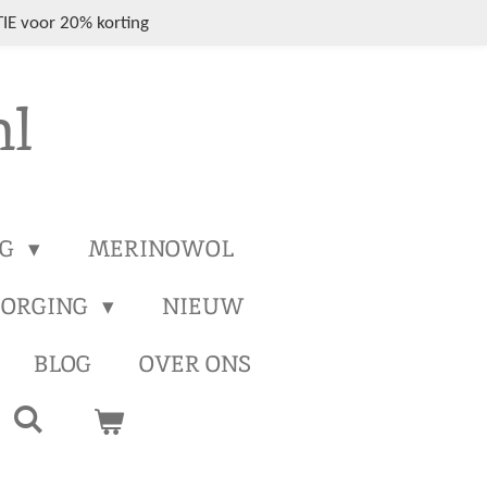
IE voor 20% korting
nl
NG
MERINOWOL
ZORGING
NIEUW
BLOG
OVER ONS