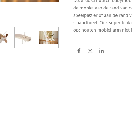
Deze leuke houten babymobiel 
de mobiel aan de rand van d
speelplezier of aan de rand v
slaapritueel. Ook super leuk
op: houten mobiel arm niet 
D
D
S
e
e
h
l
e
a
e
l
r
n
e