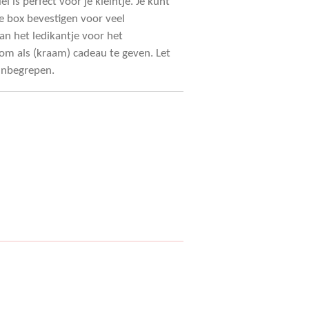
is perfect voor je kleintje. Je kunt
e box bevestigen voor veel
an het ledikantje voor het
 om als (kraam) cadeau te geven. Let
inbegrepen.