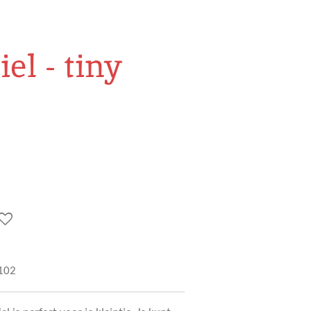
l - tiny
102