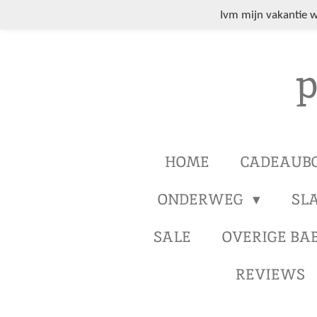
Ga
Ivm mijn vakantie 
direct
naar
p
de
hoofdinhoud
HOME
CADEAUB
ONDERWEG
SL
SALE
OVERIGE BA
REVIEWS