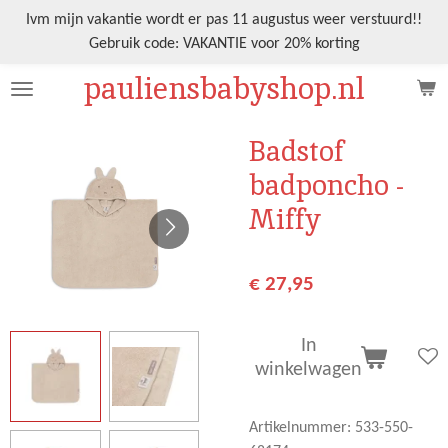
Ga
Ivm mijn vakantie wordt er pas 11 augustus weer verstuurd!!
direct
Gebruik code: VAKANTIE voor 20% korting
naar
pauliensbabyshop.nl
de
hoofdinhoud
Badstof
badponcho -
Miffy
€ 27,95
In
winkelwagen
Artikelnummer:
533-550-