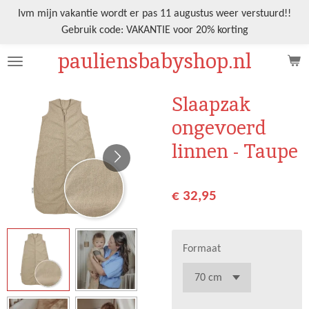
Ga
Ivm mijn vakantie wordt er pas 11 augustus weer verstuurd!!
direct
Gebruik code: VAKANTIE voor 20% korting
naar
pauliensbabyshop.nl
de
hoofdinhoud
Slaapzak
ongevoerd
linnen - Taupe
€ 32,95
Formaat