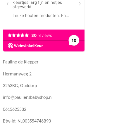
Pauline de Klepper
Hermansweg 2
3253BG, Ouddorp
info@pauliensbabyshop.nl
0615625532
Btw-id: NL003554746B93