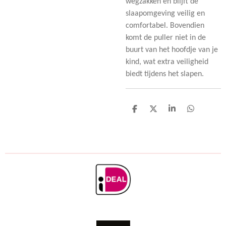
wegzakken en blijft de
slaapomgeving veilig en
comfortabel. Bovendien
komt de puller niet in de
buurt van het hoofdje van je
kind, wat extra veiligheid
biedt tijdens het slapen.
D
D
S
D
e
e
h
e
l
e
a
l
e
l
r
e
n
e
n