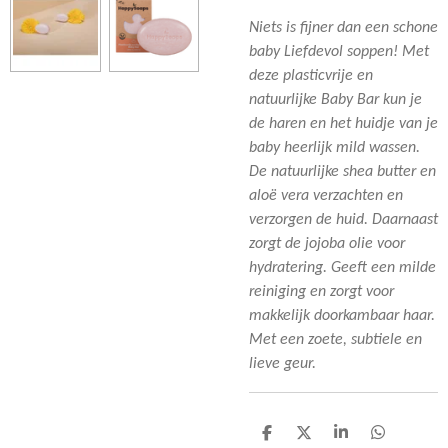
Niets is fijner dan een schone
baby Liefdevol soppen! Met
deze plasticvrije en
natuurlijke Baby Bar kun je
de haren en het huidje van je
baby heerlijk mild wassen.
De natuurlijke shea butter en
aloë vera verzachten en
verzorgen de huid. Daarnaast
zorgt de jojoba olie voor
hydratering. Geeft een milde
reiniging en zorgt voor
makkelijk doorkambaar haar.
Met een zoete, subtiele en
lieve geur.
D
D
S
D