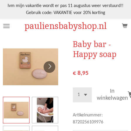
Ga
Ivm mijn vakantie wordt er pas 11 augustus weer verstuurd!!
direct
Gebruik code: VAKANTIE voor 20% korting
naar
pauliensbabyshop.nl
de
hoofdinhoud
Baby bar -
Happy soap
€ 8,95
In
winkelwagen
Artikelnummer:
8720256109976