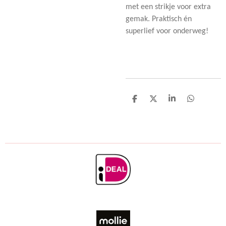
met een strikje voor extra
gemak. Praktisch én
superlief voor onderweg!
D
D
S
D
e
e
h
e
l
e
a
l
e
l
r
e
n
e
n