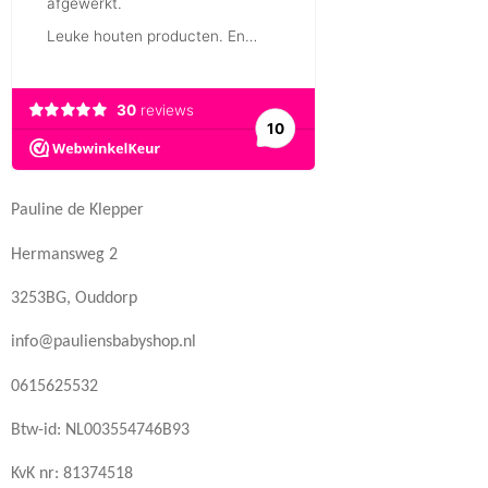
Pauline de Klepper
Hermansweg 2
3253BG, Ouddorp
info@pauliensbabyshop.nl
0615625532
Btw-id: NL003554746B93
KvK nr: 81374518