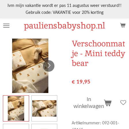
Ga
Ivm mijn vakantie wordt er pas 11 augustus weer verstuurd!!
direct
Gebruik code: VAKANTIE voor 20% korting
naar
pauliensbabyshop.nl
de
hoofdinhoud
Verschoonmat
je - Mini teddy
bear
€ 19,95
In
winkelwagen
Artikelnummer:
092-001-