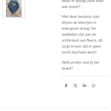
Kwijlt of spuugt jouw baby
ook zoveel?
Met deze bandana slab
blijven de kleertjes in
iedergeval droog! De
slabbetjes zijn aan de
achterkant van fleece, dit
zorgt ervoor dat er geen
vocht doorheen komt!
Welk printje vind jij het
leukst?
D
D
S
D
e
e
h
e
l
e
a
l
e
l
r
e
n
e
n