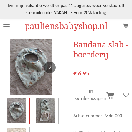
Ga
Ivm mijn vakantie wordt er pas 11 augustus weer verstuurd!!
direct
Gebruik code: VAKANTIE voor 20% korting
naar
pauliensbabyshop.nl
de
hoofdinhoud
Bandana slab -
boerderij
€ 6,95
In
winkelwagen
Artikelnummer:
Mdn-003