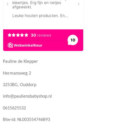
Pauline de Klepper
Hermansweg 2
3253BG, Ouddorp
info@pauliensbabyshop.nl
0615625532
Btw-id: NL003554746B93