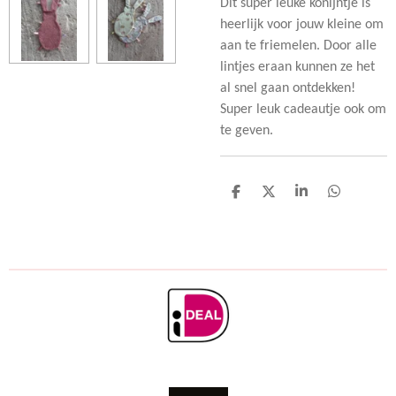
Dit super leuke konijntje is
heerlijk voor jouw kleine om
aan te friemelen. Door alle
lintjes eraan kunnen ze het
al snel gaan ontdekken!
Super leuk cadeautje ook om
te geven.
D
D
S
D
e
e
h
e
l
e
a
l
e
l
r
e
n
e
n