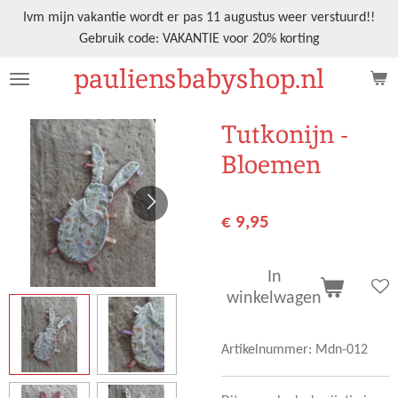
Ga
Ivm mijn vakantie wordt er pas 11 augustus weer verstuurd!!
direct
Gebruik code: VAKANTIE voor 20% korting
naar
pauliensbabyshop.nl
de
hoofdinhoud
Tutkonijn -
Bloemen
€ 9,95
In
winkelwagen
Artikelnummer:
Mdn-012