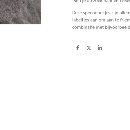
Ben je op zoek naar een le
Deze speendoekjes zijn allem
labeltjes aan om aan te frie
combinatie met bijvoorbeeld 
D
D
S
e
e
h
l
e
a
e
l
r
n
e