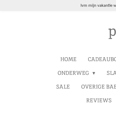
Ga
Ivm mijn vakantie 
direct
naar
p
de
hoofdinhoud
HOME
CADEAUB
ONDERWEG
SL
SALE
OVERIGE BA
REVIEWS