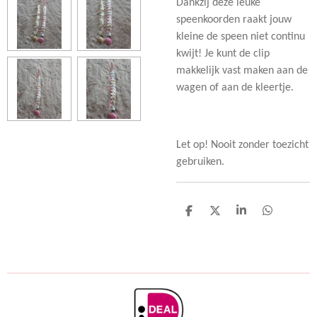
Dankzij deze leuke
speenkoorden raakt jouw
kleine de speen niet continu
kwijt! Je kunt de clip
makkelijk vast maken aan de
wagen of aan de kleertje.
Let op! Nooit zonder toezicht
gebruiken.
D
D
S
D
e
e
h
e
l
e
a
l
e
l
r
e
n
e
n