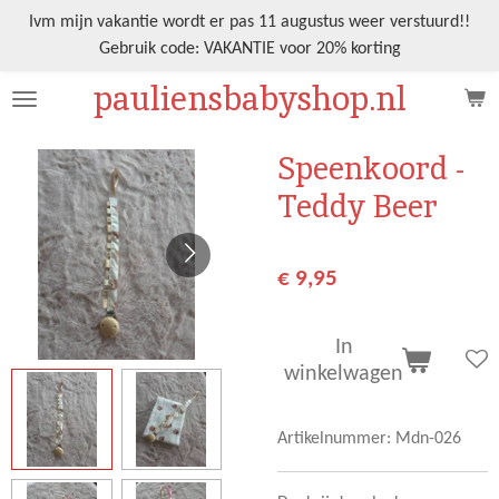
Ga
Ivm mijn vakantie wordt er pas 11 augustus weer verstuurd!!
direct
Gebruik code: VAKANTIE voor 20% korting
naar
pauliensbabyshop.nl
de
hoofdinhoud
Speenkoord -
Teddy Beer
€ 9,95
In
winkelwagen
Artikelnummer:
Mdn-026