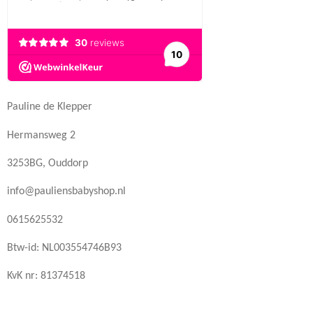
Pauline de Klepper
Hermansweg 2
3253BG, Ouddorp
info@pauliensbabyshop.nl
0615625532
Btw-id: NL003554746B93
KvK nr: 81374518