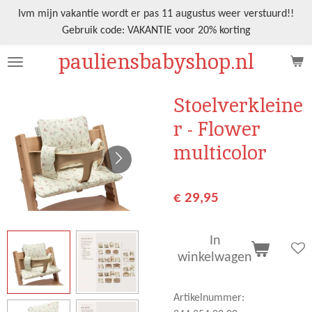
Ga
Ivm mijn vakantie wordt er pas 11 augustus weer verstuurd!!
direct
Gebruik code: VAKANTIE voor 20% korting
naar
pauliensbabyshop.nl
de
hoofdinhoud
Stoelverkleine
r - Flower
multicolor
€ 29,95
In
winkelwagen
Artikelnummer: