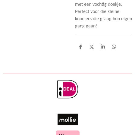
met een vochtig doekje.
Perfect voor die kleine
knoeiers die graag hun eigen
gang gaan!
D
D
S
D
e
e
h
e
l
e
a
l
e
l
r
e
n
e
n