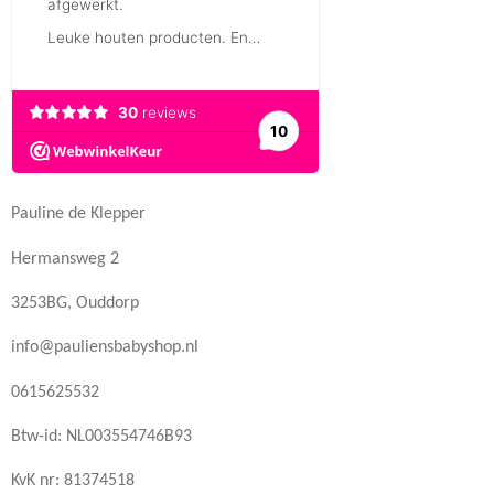
Pauline de Klepper
Hermansweg 2
3253BG, Ouddorp
info@pauliensbabyshop.nl
0615625532
Btw-id: NL003554746B93
KvK nr: 81374518