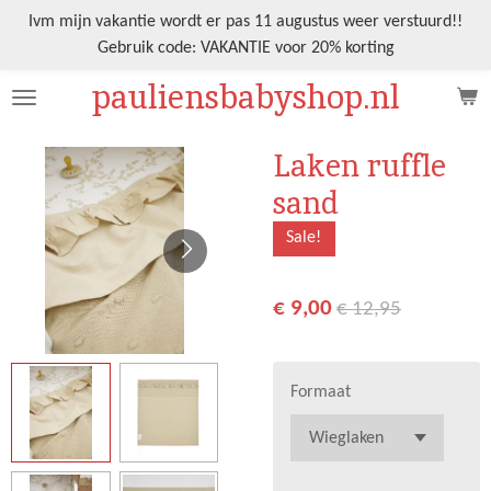
Ga
Ivm mijn vakantie wordt er pas 11 augustus weer verstuurd!!
direct
Gebruik code: VAKANTIE voor 20% korting
naar
pauliensbabyshop.nl
de
hoofdinhoud
Laken ruffle
sand
Sale!
€ 9,00
€ 12,95
Formaat