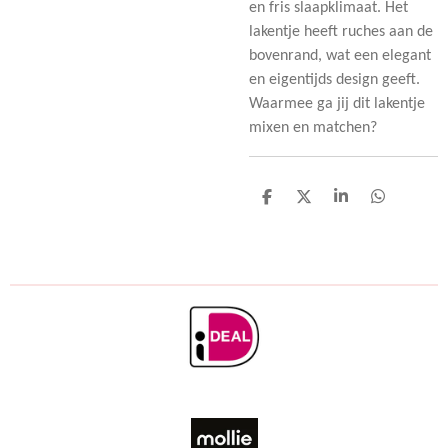
en fris slaapklimaat. Het
lakentje heeft ruches aan de
bovenrand, wat een elegant
en eigentijds design geeft.
Waarmee ga jij dit lakentje
mixen en matchen?
D
D
S
D
e
e
h
e
l
e
a
l
e
l
r
e
n
e
n